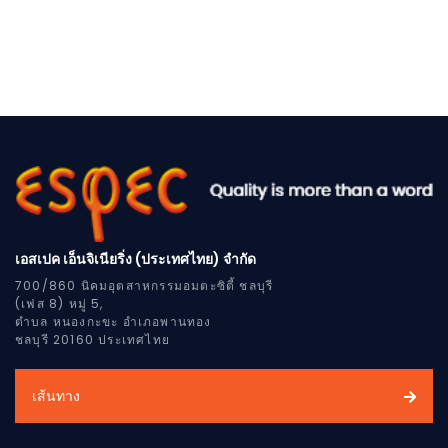
เอสเปค เอ็นจิเนียริ่ง (ประเทศไทย) จำกัด
700/860 นิคมอุตสาหกรรมอมตะซิตี้ ชลบุรี
(เฟส 8) หมู่ 5,
ตำบล หนองกะขะ อำเภอพานทอง
ชลบุรี 20160 ประเทศไทย
เส้นทาง